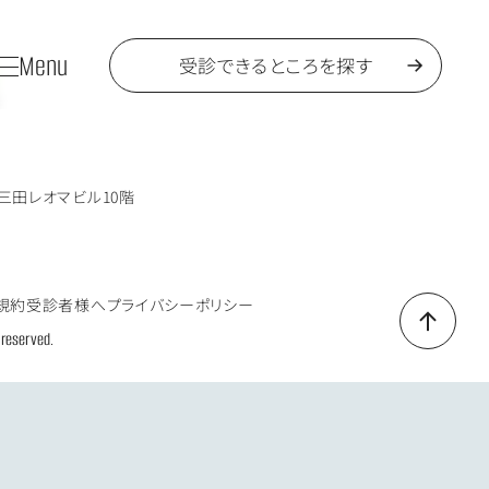
Menu
受診できるところを探す
6三田レオマビル10階
規約
受診者様へ
プライバシーポリシー
 reserved.